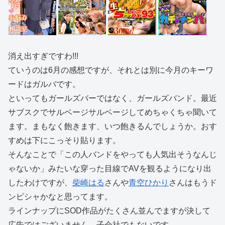
消え出すぎですわ!!!
ていうのは6月の感想ですが、それとは別に今月のキーワ
ードはガ
ルバ
です。
といってもガールズバーではなく、ガールズバンド。最近
サブスクでサルベージサルベージしてめちゃくちゃ聞いて
ます。まもなく飽きます、いつ飽きるんでしょうか。おす
すめは下にこっそり貼ります。
そんなことで「この人バンドをやっても人気出そうなんじ
ゃないか」みたいな穿った目線でAVを観るようになり出
したわけですが、
柴崎はる
さんや
青空ひかり
さんはもうド
ンピシャかなと思ってます。
ラインナップにSOD作品がたくさん並んでますが決して
広告ではございません、子会社でもないです。