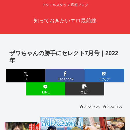
ソクミルスタッフ 広報ブログ
知っておきたいエロ最前線
ザワちゃんの勝手にセレクト7月号｜2022
年
X
Facebook
はてブ
LINE
コピー
2022.07.23
2023.01.27